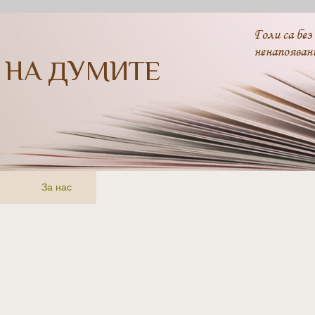
Голи са без
ненапояван
 НА ДУМИТЕ
За нас