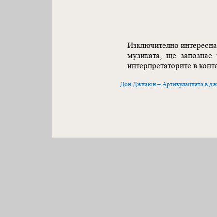
Изключително интереснат
музиката, ще запознае
интерпретаторите в конте
Дон Джиаюн – Артикулацията в дж