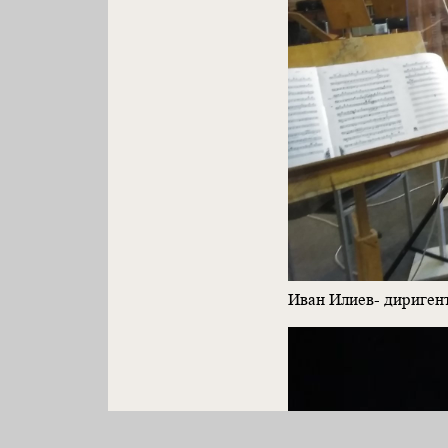
Иван Илиев- дириген