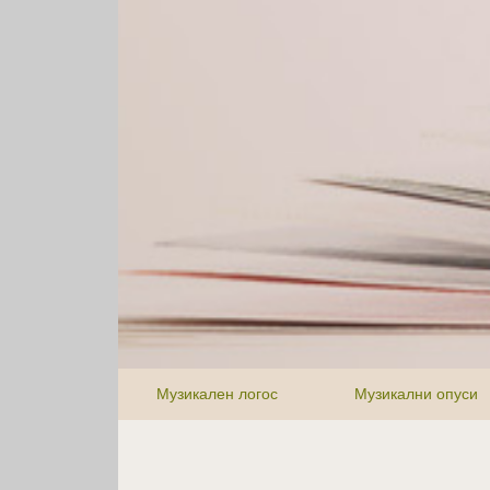
Музикален логос
Музикални опуси