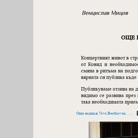
Венцислав Мицов
ОЩЕ 
Концертният живот в стр
от Ковид и необходимос
смяна в ритъма на подгот
вярната си публика къде 
Публикуваме отзива на д
видимо се развива през 
така необходимата прие
Още веднъж Viva Beethoven……