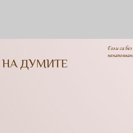
Голи са без
ненапояван
 НА ДУМИТЕ