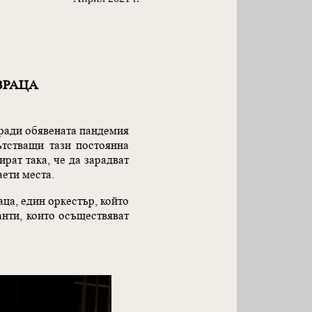
ВРАЦА
оради обявената пандемия
ътстващи тази постоянна
ират така, че да зарадват
аети места.
ца, един оркестър, който
анти, които осъществяват