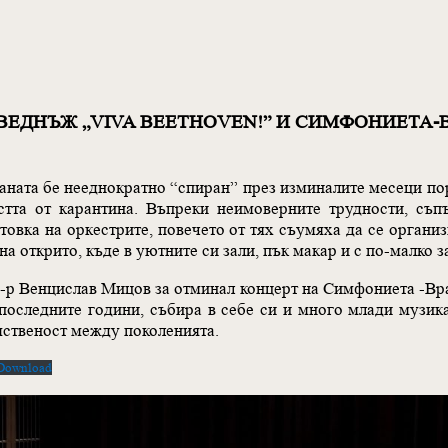
ВЕДНЪЖ „VIVA BEETHOVEN!” И СИМФОНИЕТА-
аната бе нееднократно “спиран” през изминалите месеци п
тта от карантина. Въпреки неимоверните трудности, съп
овка на оркестрите, повечето от тях съумяха да се организ
на открито, къде в уютните си зали, пък макар и с по-малко з
-р Венцислав Мицов за отминал концерт на Симфониета -Вра
последните години, събира в себе си и много млади музик
мственост между поколенията.
Download