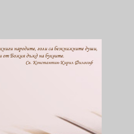
 книги народите, голи са безкнижните души,
и от Божия дъжд на буквите.
Св. Константин-Кирил Философ