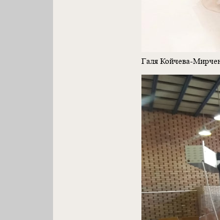
Галя Койчева-Мирче