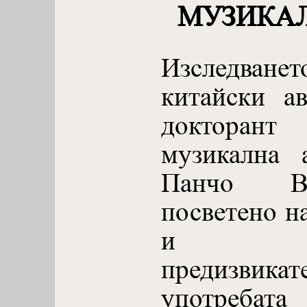
МУЗИКА
Изследван
китайски а
докторант
музикална 
Панчо Вл
посветено н
и мног
предизвикате
употребата