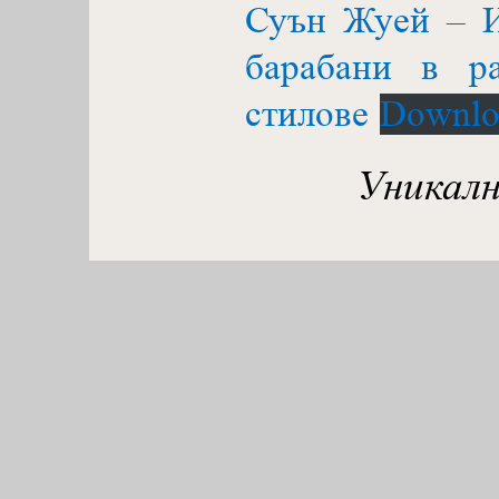
Суън Жуей – И
барабани в ра
стилове
Downlo
Уникалн