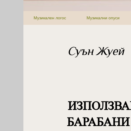
Музикален логос
Музикални опуси
Суън Жуей
ИЗПОЛЗВА
БАРАБАНИ