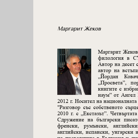
Маргарит Жеков
Маргарит Жеков 
филология в С
Автор на десет 
автор на встъп
„Йордан Ковач
„Просвета”, по
книгите с избр
наум” от Ангел 
2012 г. Носител на националната 
"Разговор със собственото сърц
2010 г. с „Екстазът”. Четвъртат
Сдружение на български писат
френски, румънски, английск
английски, испански, унгарски