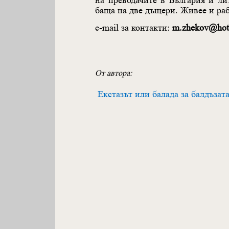
на преводачите в България и ли
баща на две дъщери. Живее и ра
e-mail за контакти:
m.zhekov@hot
От автора:
Eкстазът или балада за балдъзат