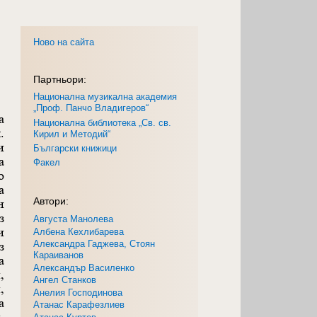
Ново на сайта
Партньори:
Национална музикална академия
„Проф. Панчо Владигеров“
а
Национална библиотека „Св. св.
.
Кирил и Методий“
и
Български книжици
а
Факел
о
а
Автори:
н
з
Августа Манолева
и
Албена Кехлибарева
Александра Гаджева, Стоян
з
Караиванов
а
Александър Василенко
,
Ангел Станков
,
Анелия Господинова
а
Атанас Карафезлиев