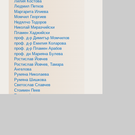
Лилия Костова
Людмил Петков
Маргарита Илиева
Момчил Георгиев
Недялчо Тодоров
Николай Миразчийски
Пламен Хаджийски
проф. д-р Димитър Момчилов
проф. д-р Емилия Коларова
проф. д-р Пламен Арабов
проф. дн Марияна Булева
Ростислав Йовчев
Ростислав Йовчев, Тамара
Ангелова
Румяна Николаева
Румяна Шишкова
Светослав Славчев
Стоимен Пеев
Тамара Ангелова
Томи Кърклисийски
Филип Павлов