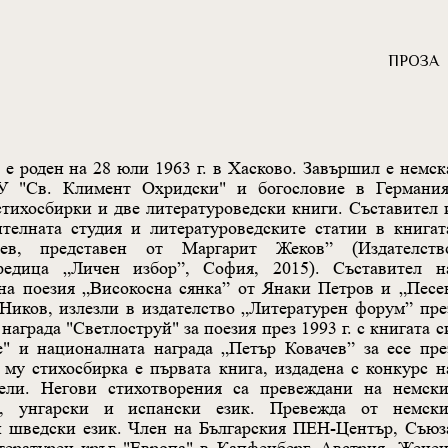
ПРОЗА
е роден на 28 юли 1963 г. в Хасково. Завършил е немск
У "Св. Климент Охридски" и богословие в Германия
стихосбирки и две литературоведски книги. Съставител 
ителната студия и литературоведските статии в книгат
ев, представен от Маргарит Жеков” (Издателств
редица „Личен избор”, София, 2015). Съставител н
ана поезия „Високосна сянка” от Янаки Петров и „Песе
Ников, излезли в издателство „Литературен форум” пре
награда "Светлоструй" за поезия през 1993 г. с книгата с
е" и националната награда „Петър Ковачев” за есе пре
а му стихосбирка е първата книга, издадена с конкурс н
ели. Негови стихотворения са превеждани на немски
и, унгарски и испански език. Превежда от немски
 и шведски език. Член на Българския ПЕН-Център, Съюз