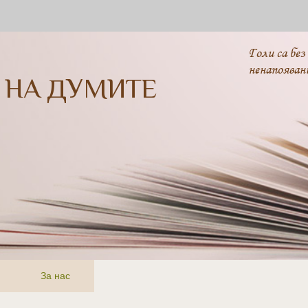
Голи са без
ненапояван
 НА ДУМИТЕ
За нас