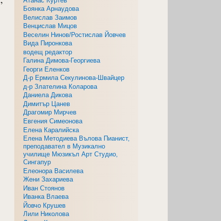
,
Атанас Куртев
Боянка Арнаудова
Велислав Заимов
Венцислав Мицов
Веселин Нинов/Ростислав Йовчев
Вида Пиронкова
водещ редактор
Галина Димова-Георгиева
Георги Еленков
Д-р Ермила Секулинова-Швайцер
д-р Злателина Коларова
Даниела Дикова
Димитър Цанев
Драгомир Мирчев
Евгения Симеонова
Елена Каралийска
Елена Методиева Вълова Пианист,
преподавател в Музикално
училище Мюзикъл Арт Студио,
Сингапур
Елеонора Василева
Жени Захариева
Иван Стоянов
Иванка Влаева
Йовчо Крушев
Лили Николова