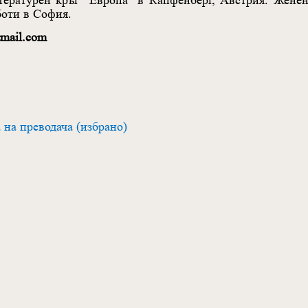
тературен кръг "Европа" в Капфенберг, Австрия. Женен
боти в София.
mail.com
а на преводача (избрано)