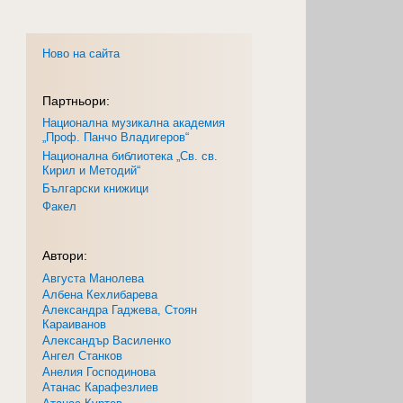
Ново на сайта
Партньори:
Национална музикална академия
„Проф. Панчо Владигеров“
Национална библиотека „Св. св.
Кирил и Методий“
Български книжици
Факел
Автори:
Августа Манолева
Албена Кехлибарева
Александра Гаджева, Стоян
Караиванов
Александър Василенко
Ангел Станков
Анелия Господинова
Атанас Карафезлиев