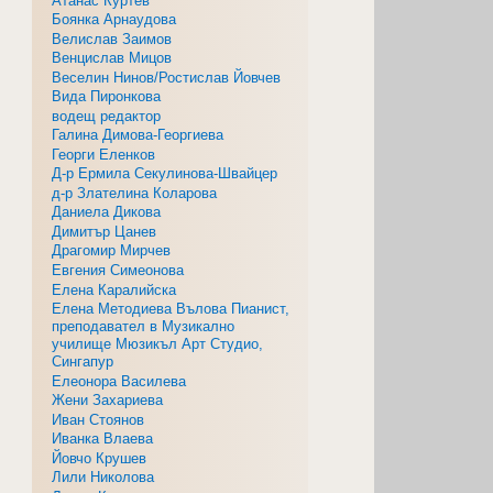
Атанас Куртев
Боянка Арнаудова
Велислав Заимов
Венцислав Мицов
Веселин Нинов/Ростислав Йовчев
Вида Пиронкова
водещ редактор
Галина Димова-Георгиева
Георги Еленков
Д-р Ермила Секулинова-Швайцер
д-р Злателина Коларова
Даниела Дикова
Димитър Цанев
Драгомир Мирчев
Евгения Симеонова
Елена Каралийска
Елена Методиева Вълова Пианист,
преподавател в Музикално
училище Мюзикъл Арт Студио,
Сингапур
Елеонора Василева
Жени Захариева
Иван Стоянов
Иванка Влаева
Йовчо Крушев
Лили Николова