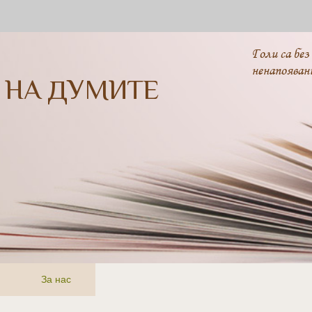
Голи са без
ненапояван
 НА ДУМИТЕ
За нас