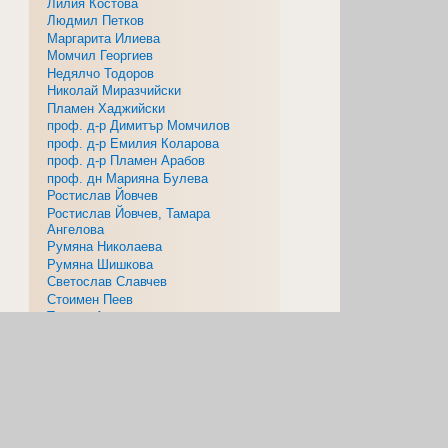
Лилия Костова
Людмил Петков
Маргарита Илиева
Момчил Георгиев
Недялчо Тодоров
Николай Миразчийски
Пламен Хаджийски
проф. д-р Димитър Момчилов
проф. д-р Емилия Коларова
проф. д-р Пламен Арабов
проф. дн Марияна Булева
Ростислав Йовчев
Ростислав Йовчев, Тамара
Ангелова
Румяна Николаева
Румяна Шишкова
Светослав Славчев
Стоимен Пеев
Тамара Ангелова
Томи Кърклисийски
Филип Павлов