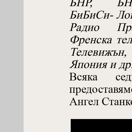
БНР, БНТ
БиБиСи- Лон
Радио Пр
Френска те
Телевижъ
Япония и др
Всяка с
предоставяме
Ангел Станк