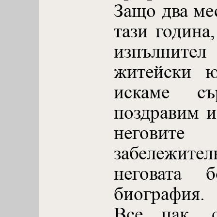
Защо два ме
тази година
изпълнител
житейски ю
искаме с
поздравим и
неговит
забележите
неговата б
биография.
Все пак, 