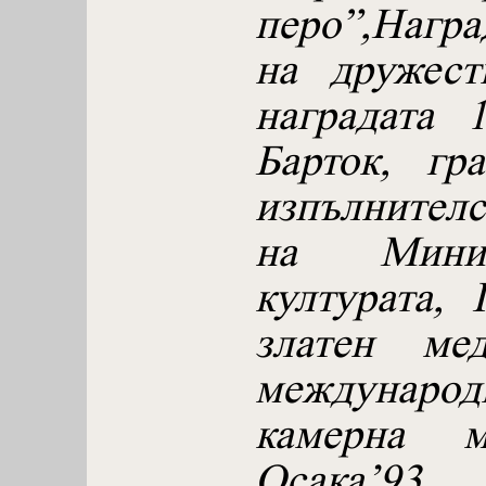
перо”,Нагр
на дружест
наградата 
Барток, гр
изпълнител
на Минис
културата,
златен ме
междунаро
камерна 
Осака’93.