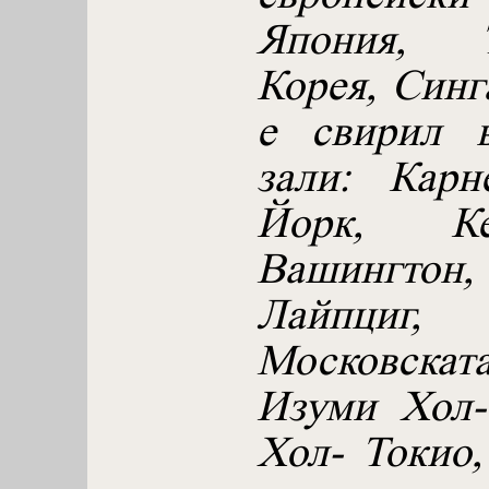
Япония, 
Корея, Синг
е свирил в
зали: Кар
Йорк, Ке
Вашингтон
Лайпциг
Московскат
Изуми Хол-
Хол- Токио,