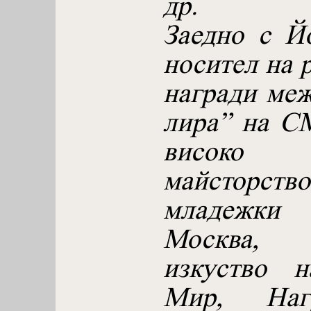
др.
Заедно с Й
носител на 
награди меж
лира” на С
високо и
майсторство
младежк
Москва, 
изкуство 
Мир, Нагр