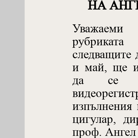
НА АНГ
Уважаеми
рубриката
следващите 
и май, ще 
да се н
видеоре
изпълнения 
цигулар, ди
проф. Ангел