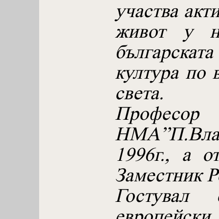
участва акт
живот у н
българск
култура по 
света.
Профе
НМА”П.Вл
1996г., а 
Заместник Р
Гостувал
европейск