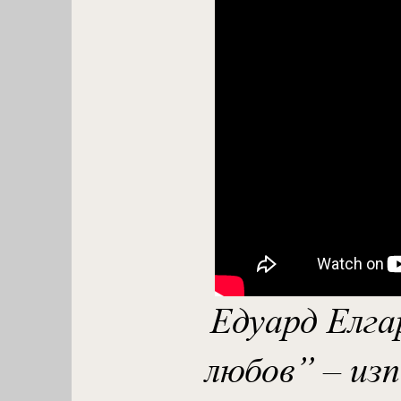
Едуард Елга
любов” – изп