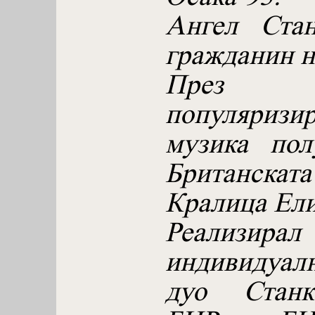
Ангел Стан
гражданин н
През 
популяризир
музика пол
Британска
Кралица Елиз
Реализи
индивидуал
дуо Станк