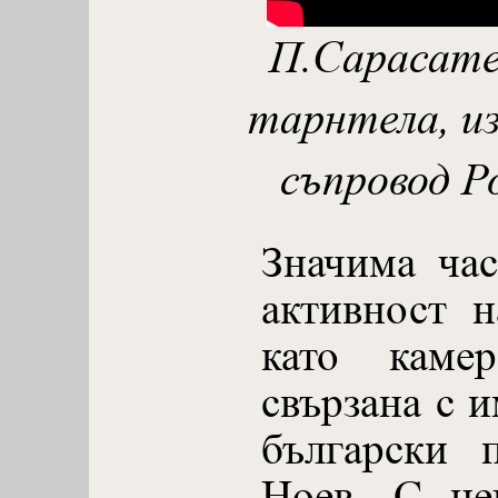
П.Сарасате
тарнтела, из
съпровод Р
Значима час
активност 
като каме
свързана с 
български 
Ноев. С не