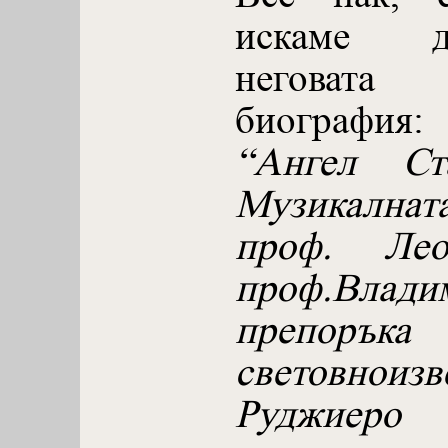
искаме 
неговат
биография:
“Ангел Ст
Музикалнат
проф. Ле
проф.Влади
препо
световноиз
Руджи