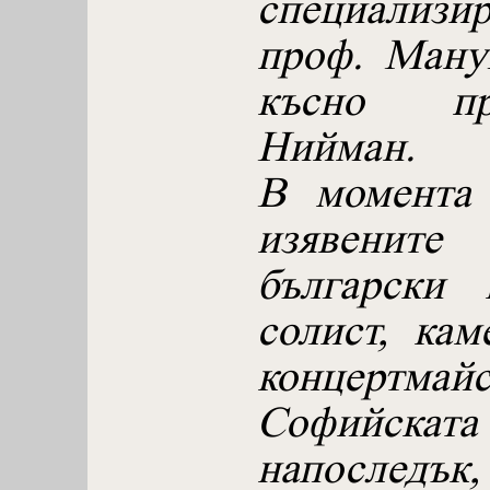
специализи
проф. Ману
късно п
Нийман.
В момента 
изявените 
български 
солист, кам
концерт
Софийската
напослед