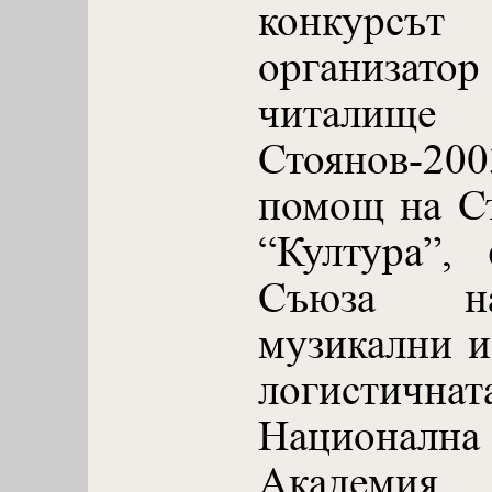
конкурсът
организ
читали
Стоянов-200
помощ на С
“Култура”,
Съюза на
музикални и
логистична
Национал
Академия