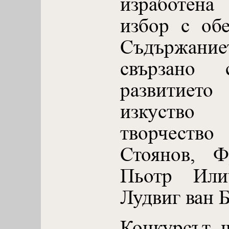
изработена
избор с об
Съдържание
свързано
развитието
изкуство
творчест
Стоянов, Ф
Пьотр Или
Лудвиг ван Б
Конкурсът 