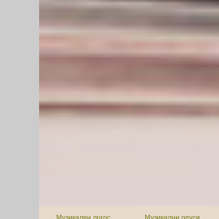
Музикален логос
Музикални опуси