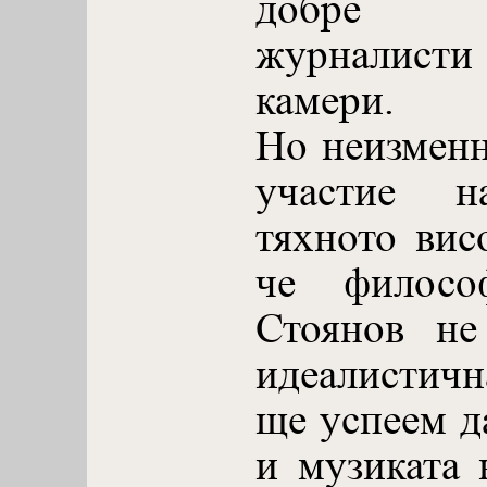
добре 
журналис
камери.
Но неизмен
участие 
тяхното вис
че филосо
Стоянов не
идеалистич
ще успеем д
и музиката 