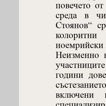
повечето от
среда в чи
Стоянов“ ср
колори
ноемрийски 
Неизменно 
участницит
години дов
състезан
включени 
специализи