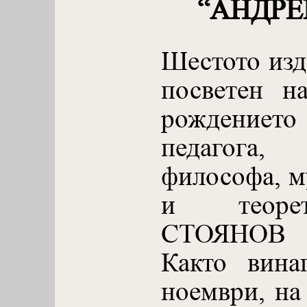
“АНДРЕ
Шестото изд
посветен н
рождениет
педагога,
философа, м
и теоре
СТОЯНОВ е
Както вина
ноември, на