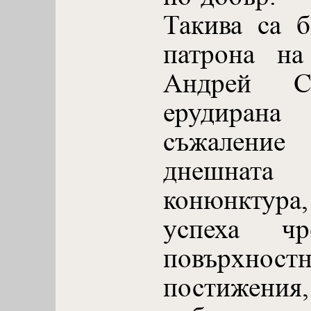
Такива са 
патрона на
Андрей Ст
ерудиран
съжалени
днешнат
конюнктур
успеха ч
повърхнос
постижения