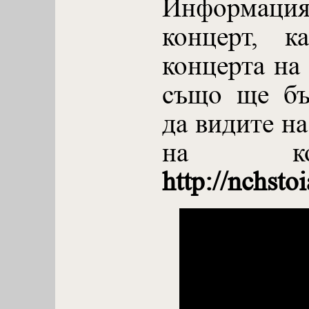
Информация 
концерт, к
концерта на 
също ще бъ
да видите н
на ко
http://nchst