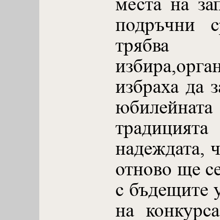
места на за
подръчни с
трябв
избира,орга
избраха да з
юбилейната
традицият
надеждата, ч
отново ще с
с бъдещите 
на конкурса