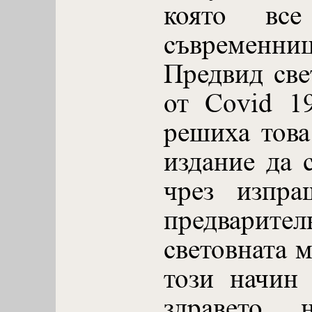
която вс
съвременниц
Предвид све
от Covid 19
решиха тов
издание да 
чрез изпра
предварит
световната 
този начин
здравето н