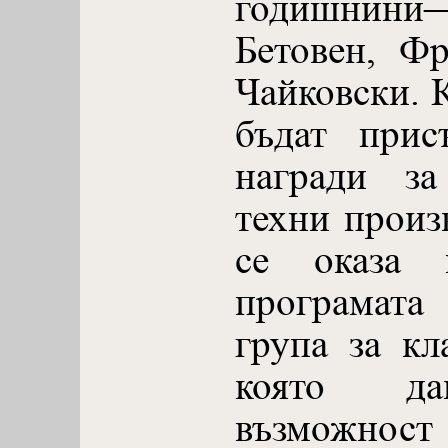
годишнин
Бетовен, Ф
Чайковски. К
бъдат прис
награди за
техни произ
се оказа 
програмат
група за кл
която да
възможн