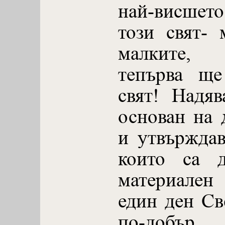
най-висшет
този свят- 
малките, 
тепърва ще
свят! Надя
основан на 
и утвърждав
които са д
материален 
един ден Св
по-добър.