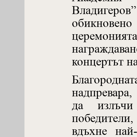
Владигер
обикновен
церем
награжда
концертът на
Благород
надпревара,
да излъчи 
победители,
вдъхне най