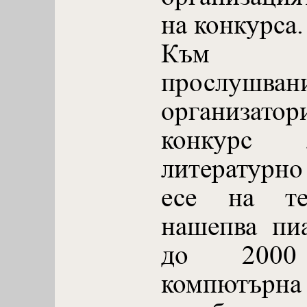
на конкурса.
Към тра
прослушван
организато
конкурс 
литературн
есе на т
нашепва пи
до 2000
компютърн