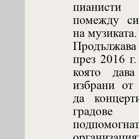
пианист
помежду си
на музиката.
Продължав
през 2016 г.
която дава
избрани от
да концерт
градове
подпо
организация