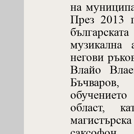
на муниципа
През 2013 
българска
музикална 
негови ръко
Влайо Влае
Бъчваров,
обучениет
област, к
магистърск
саксофон