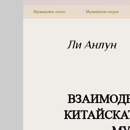
Музикален логос
Музикални опуси
Ли Анлун
ВЗАИМОД
КИТАЙСКА