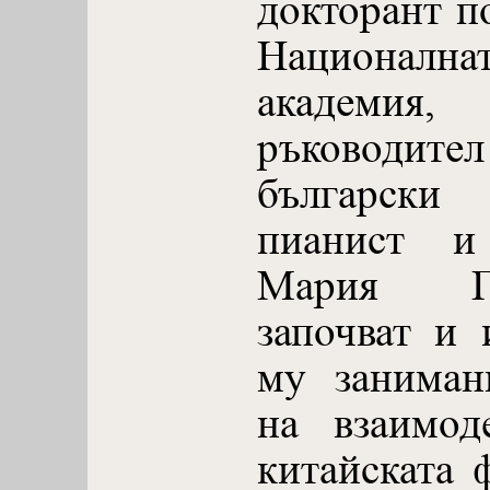
докторант п
Националн
академия,
ръководи
българск
пианист и
Мария Га
започват и 
му заниман
на взаимод
китайската 