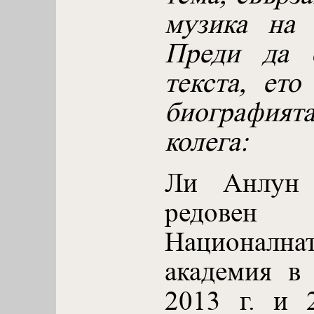
музика на 
Преди да с
текста, ет
биографията
колега:
Ли Анлун 
редовен 
Националн
академия в
2013 г. и 