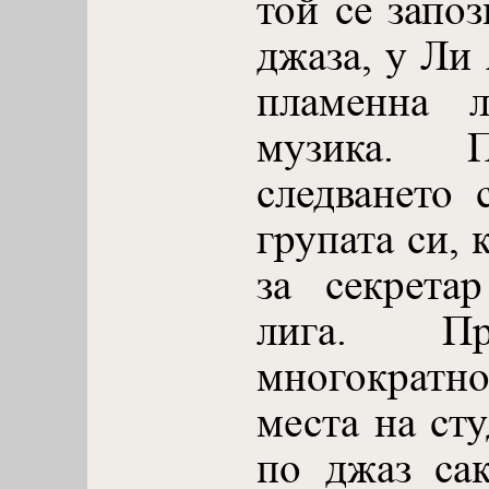
той се запоз
джаза, у Ли
пламенна 
музика.
следването 
групата си, 
за секрета
лига. Пр
многократн
места на ст
по джаз са