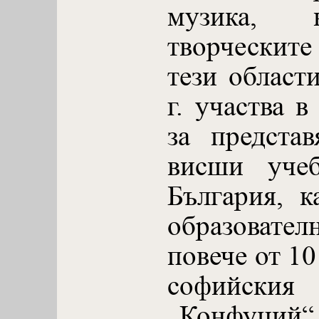
музика,
творческит
тези област
г. участва в
за предста
висши учеб
България, к
образовате
повече от 10
софийск
„Конфуций“