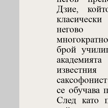
Дзие, койт
класически
негово 
многократно
брой учили
академият
извест
саксофонис
се обучава 
След като 