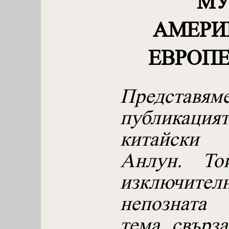
МУ
АМЕРИ
ЕВРОП
Предс
публикаци
китайски
Анлун. То
изключител
непозната
тема, свърз