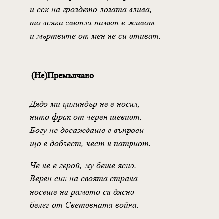
и сок на гроздето лозата влива,
то всяка светла памет е живот
и мъртвите от мен не си отиват.
(Не)Премълчано
Дядо ми цилиндър не е носил,
нито фрак от черен шевиот.
Богу не досаждаше с въпроси
що е доблест, чест и патриот.
Че не е герой, му беше ясно.
Верен син на своята страна –
носеше на рамото си дясно
белег от Световната война.