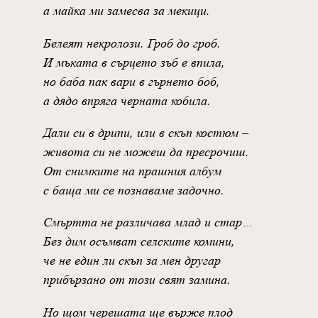
а майка ми замесва за мекици.
Белеят некролози. Гроб до гроб.
И мъката в сърцето зъб е впила,
но баба пак вари в гърнето боб,
а дядо впряга черната кобила.
Дали си в дрипи, или в скъп костюм –
живота си не можеш да пресрочиш.
От снимките на прашния албум
с баща ми се познаваме задочно.
Смъртта не различава млад и стар…
Без дим осъмват селските комини,
че не един ли скъп за мен другар
прибързано от този свят замина.
Но щом черешата ще върже плод