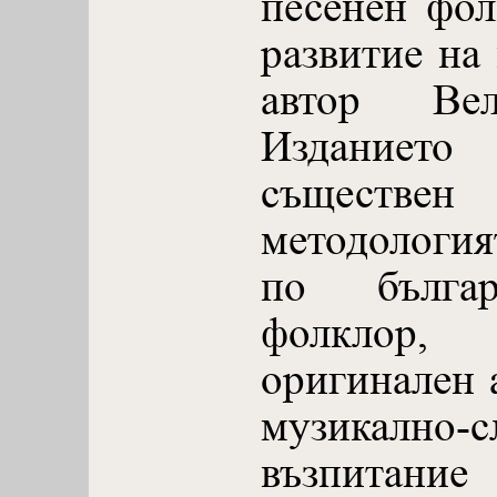
песенен фол
развитие на
автор Вел
Изданиет
съществ
методология
по българ
фолклор, 
оригинален 
музикално-с
възпитание