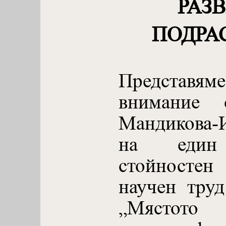
РАЗ
ПОДРА
Представ
внимание 
Мандикова-И
на един 
стойносте
научен тру
„Мястото 