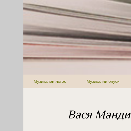
Музикален логос
Музикални опуси
Вася Манди