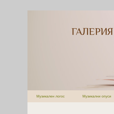
ГАЛЕРИЯ
Музикален логос
Музикални опуси