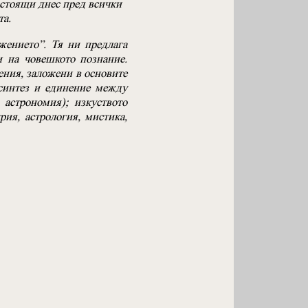
 стоящи днес пред всички
та.
жението”. Тя ни предлага
и на човешкото познание.
ния, заложени в основите
 синтез и единение между
 астрономия); изкуството
рия, астрология, мистика,