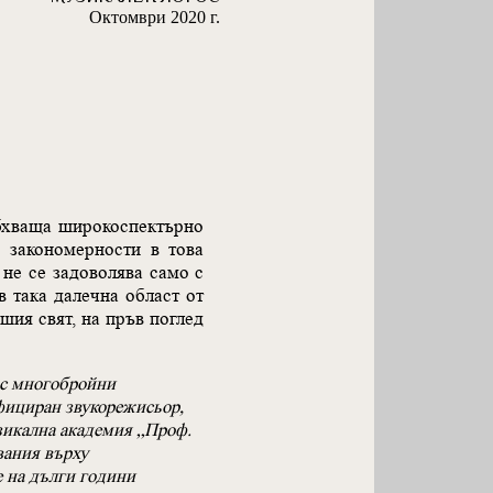
Октомври 2020 г.
обхваща широкоспектърно
о закономерности в това
 не се задоволява само с
в така далечна област от
шия свят, на пръв поглед
 с многобройни
фициран звукорежисьор,
зикална академия „Проф.
вания върху
 на дълги години