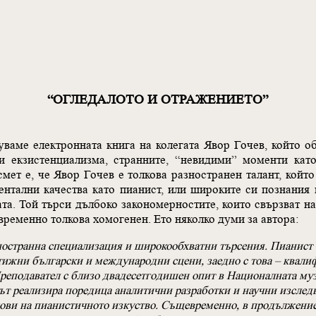
“ОГЛЕДАЛОТО И ОТРАЖЕНИЕТО”
уваме електронната книга на колегата Явор Гочев, който 
и екзистенциализма, странните, “невидими” моменти кат
мет е, че Явор Гочев е толкова разностранен талант, който
нтални качества като пианист, или широките си познания 
та. Той търси дълбоко закономерностите, които свързват на
временно толкова хомогенен. Ето няколко думи за автора:
зностранна специализация и широкообхватни търсения. Пианист
тижни български и международни сцени, заедно с това – квали
реподавател с близо двадесетгодишен опит в Националната му
ът реализира поредица аналитични разработки и научни изслед
ови на пианистичното изкуство. Същевременно, в продължение