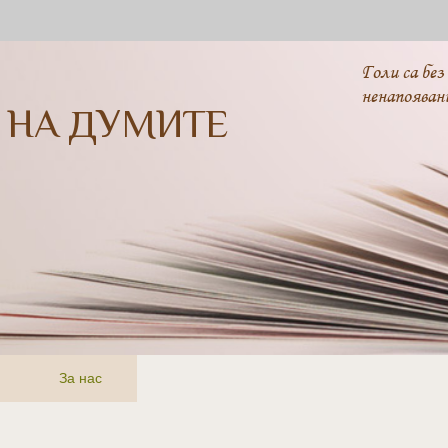
Голи са без
ненапояван
 НА ДУМИТЕ
За нас