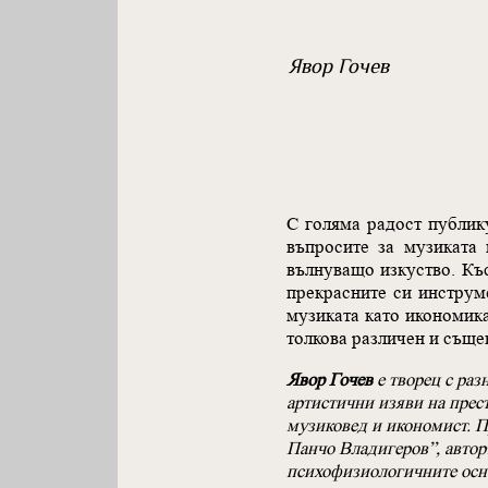
Явор Гочев
С голяма радост публик
въпросите за музиката 
вълнуващо изкуство. Къс
прекрасните си инструме
музиката като икономика
толкова различен и съще
Явор Гочев
е творец с ра
артистични изяви на прес
музиковед и икономист. П
Панчо Владигеров”, автор
психофизиологичните осн