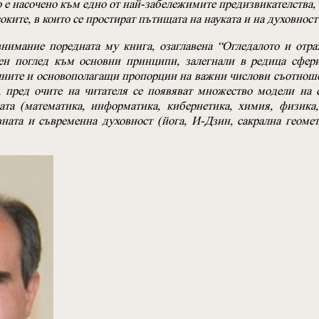
е насочено към едно от най-забележимите предизвикателства,
оките, в които се простират пътищата на науката и на духовност
нимание поредната му книга, озаглавена “Огледалото и отра
ен поглед към основни принципи, залегнали в редица сфер
лните и основополагащи пропорции на важни числови съотноше
, пред очите на читателя се появяват множество модели на
ата (математика, информатика, кибернетика, химия, физика,
вната и съвременна духовност (йога, И-Дзин, сакрална геомет