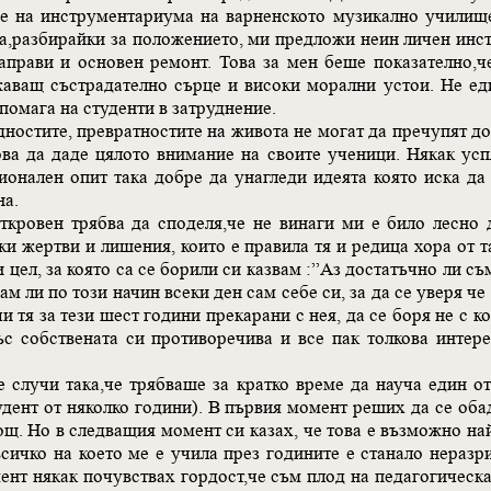
е на инструментариума на варненското музикално училище
а,разбирайки за положението, ми предложи неин личен инст
направи и основен ремонт. Това за мен беше показателно,ч
жаващ състрадателно сърце и високи морални устои. Не еди
помага на студенти в затруднение.
удностите, превратностите на живота не могат да пречупят до 
ова да даде цялото внимание на своите ученици. Някак усп
онален опит така добре да унагледи идеята която иска да 
на.
ткровен трябва да споделя,че не винаги ми е било лесно 
ки жертви и лишения, които е правила тя и редица хора от т
и цел, за която са се борили си казвам :”Аз достатъчно ли съ
ам ли по този начин всеки ден сам себе си, за да се уверя ч
и тя за тези шест години прекарани с нея, да се боря не с к
със собствената си противоречива и все пак толкова интер
 случи така,че трябваше за кратко време да науча един о
удент от няколко години). В първия момент реших да се оба
ощ. Но в следващия момент си казах, че това е възможно н
 всичко на което ме е учила през годините е станало неразр
ент някак почувствах гордост,че съм плод на педагогическа