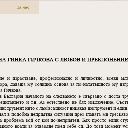
За нас
НА ГИНКА ГИЧКОВА С ЛЮБОВ И ПРЕКЛОНЕНИЕ
ие и израстване, професионално и личностно, всеки м
пора, даваща му солидна основа за по-нататъшното му изг
а Гичкова.
в България началото на следването е свързано с доста тр
репитанието и т.н. Аз естествено не бях изключение. Съот
 инструмент нито с лък(всъщност никакъв инструмент и един 
нал в подобна неприятна ситуация през главата ми треска
а проблема кой от кой по-неприятен. Бях просто един сту
 много врати за отваряне пред себе си. До този момент у