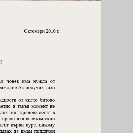
Октомври 2016 г.
!
лад човек има нужда от
раждане.Аз получих тази
удности от чисто битово
ветно в такъв момент не
лък тип “дрянова сопа” в
во прелитаха всевъзможни
дент първи курс, никому
спявах да имам приличен