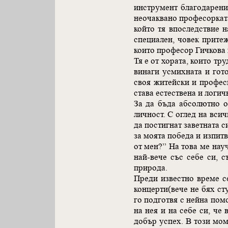
инструмент благодарени
неочаквано професоркат
който тя впоследствие 
специален, човек прите
които професор Гичкова 
Тя е от хората, които тр
винаги усмихната и гот
своя житейски и професи
става естествена и логич
За да бъда абсолютно о
личност. С оглед на всич
да постигнат заветната с
за моята победа и изпитв
от мен?” На това ме науч
най-вече със себе си, 
природа.
Преди известно време се
концерти(вече не бях ст
го подготвя с нейна пом
на нея и на себе си, че
добър успех. В този мом