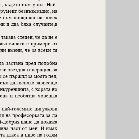
, където съм учил. Най-
румент безвъзмездно, на
е съм попаднал на човек
н и два бяха случаите,в
такава степен, че да не е
ява винаги с примери от
ни вмени, че за всеки тя
да застана пред подобна
ази звездна генерация, за
м се пържил за моята цел,
е съм дал всичко зависещо
онкуренцията, с хората но
есна и необятна човешка
т най-големите цигулкови
дя на професорката за да
ай-добрия шанс да докажа
ивна част от мен. И имах
та класа и ниво на голям