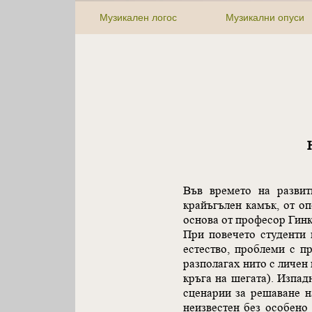
Музикален логос
Музикални опуси
Във времето на развит
крайъгълен камък, от о
основа от професор Гинк
При повечето студенти 
естество, проблеми с п
разполагах нито с личен
кръга на шегата). Изпад
сценарии за решаване н
неизвестен без особено