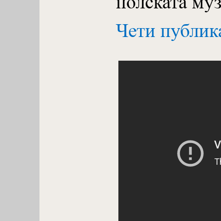
полската муз
Чети публик