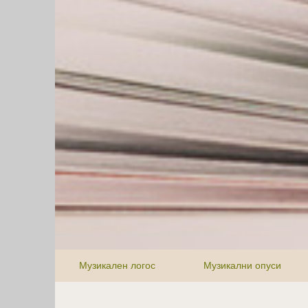
Музикален логос
Музикални опуси