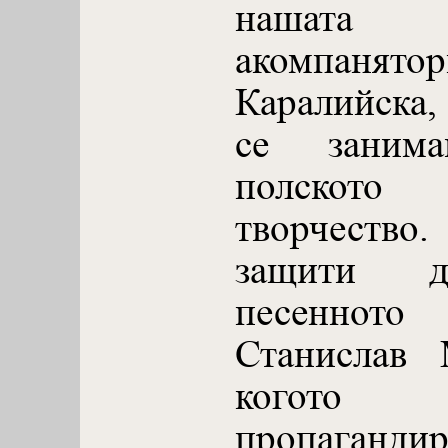
нашат
акомпан
Каралийска,
се заним
полското 
творчество.
защити д
песенното
Станислав 
когото 
пропагандир