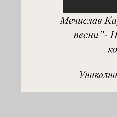
Мечислав Ка
песни”- П
к
Уникални