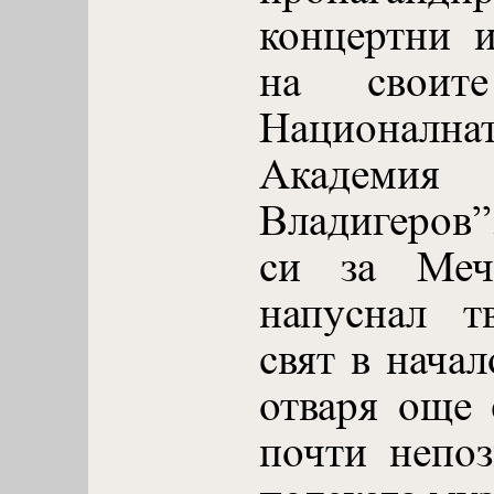
концертни и
на своит
Националн
Академия
Владигеров”
си за Мечи
напуснал т
свят в начал
отваря още 
почти непоз