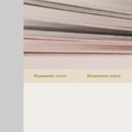
Музикален логос
Музикални опуси