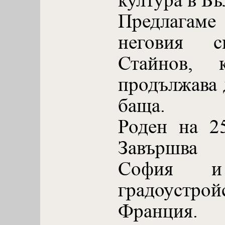
култура в Бъ
Предлагам
неговия 
Стайнов, 
продължава 
баща.
Роден на 2
Завършва 
София и 
градоус
Франция.