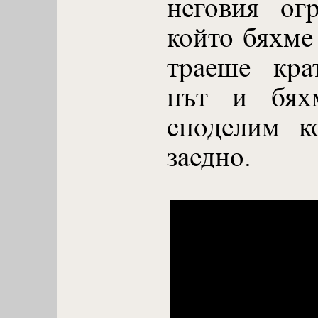
неговия ог
който бяхме
траеше кра
път и бях
споделим к
заедно.