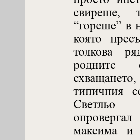
свиреше, т
“гореше” в н
която прес
толкова ря
родните 
схващането,
типичния с
Светльо 
опроверга
максима и 