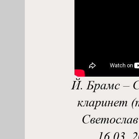
Й. Брамс – 
кларинет (
Светослав 
16.03. 