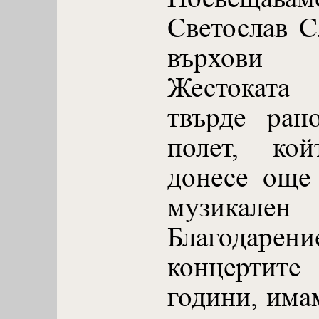
Светослав С
върхови
Жестоката 
твърде ран
полет, ко
донесе още
музика
Благодарени
концертит
години, има