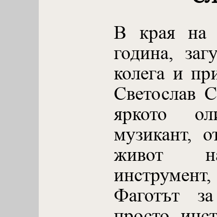
В края на 
година, заг
колега и пр
Светослав С
яркото ол
музикант, о
живот н
инструмент
Фаготът з
просто инс