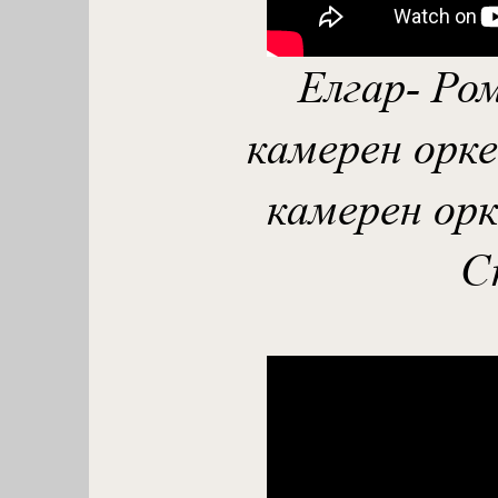
Елгар- Ро
камерен орке
камерен орк
С