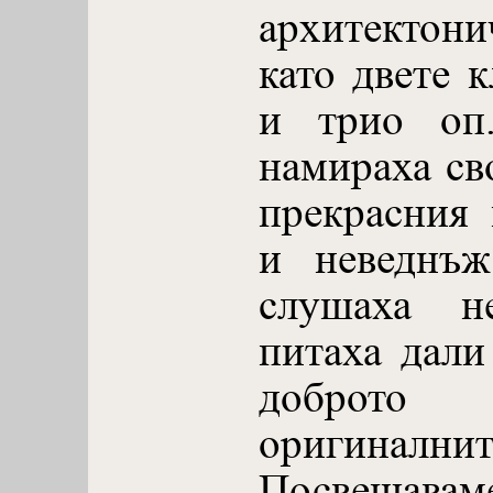
архитектони
като двете 
и трио оп
намираха св
прекрасния 
и неведнъж
слушаха не
питаха дали
доброто
оригиналнит
Посвещавам