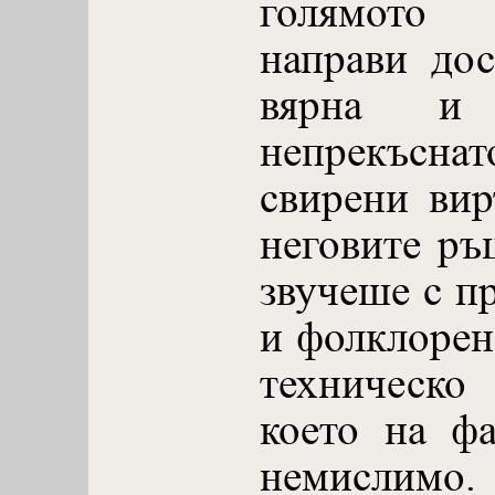
голямото
направи дос
вярна и
непрекъсна
свирени вир
неговите ръ
звучеше с п
и фолклорен 
техническо
което на ф
немисли