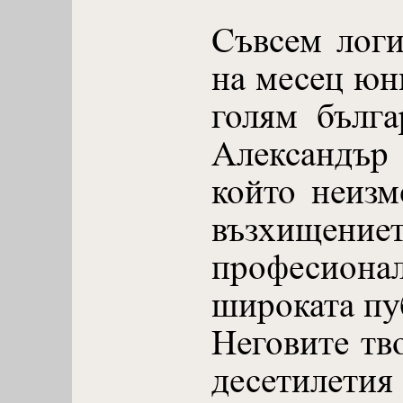
Съвсем логи
на месец юн
голям бълга
Александър 
който неизм
възхищен
професионал
широката пу
Неговите тв
десетилети