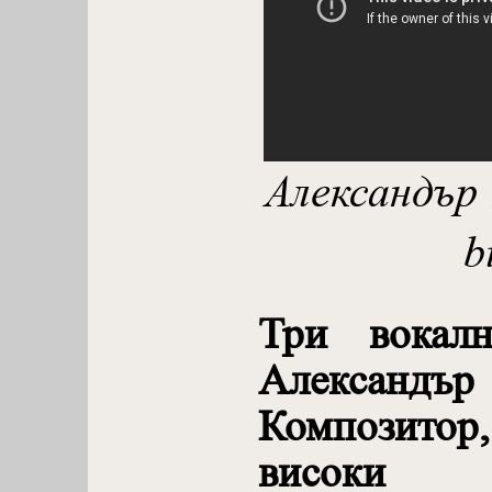
Александър 
b
Три вокал
Александ
Композитор
високи п