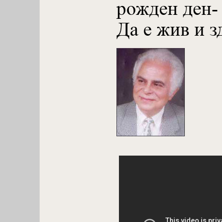
рожден ден-
Да е жив и з