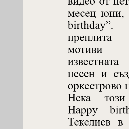
видео от пет
месец юни, 
birthday”
преплита 
мотиви 
известната
песен и съ
оркестрово 
Нека този
Happy birt
Текелиев в