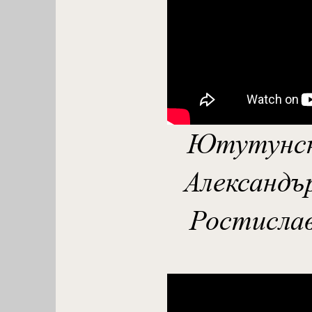
Ютутунска
Александър
Ростислав