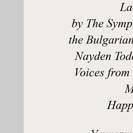
La
by The Symp
the Bulgaria
Nayden Todo
Voices from
M
Happ