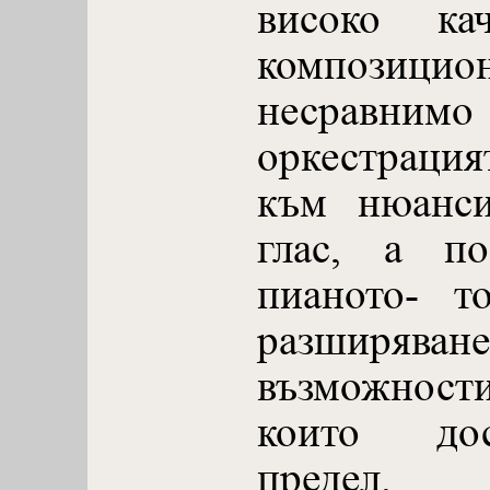
високо кач
компози
несравнимо
оркестраци
към нюанси
глас, а п
пианото- т
разширяване
възможности
които дос
предел.