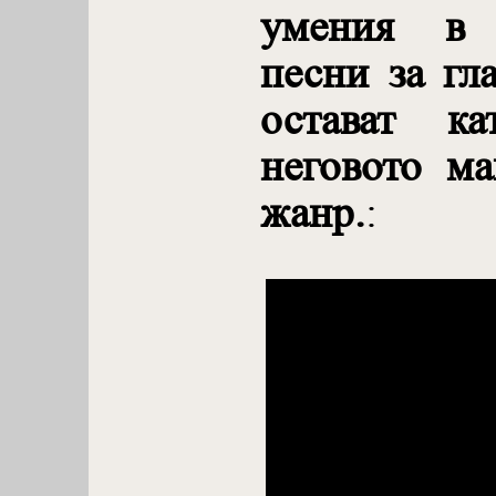
умения в 
песни за гл
остават к
неговото ма
жанр.
: