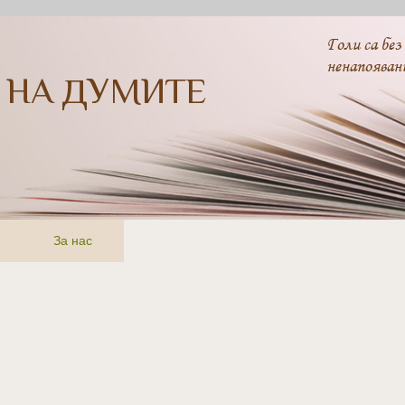
Голи са без
ненапояван
 НА ДУМИТЕ
За нас