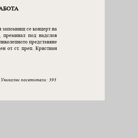
АБОТА
и запомнящ се концерт на
, преминал под надслов
еликолепното представяне
ен от ст. преп. Кристиан
Уникални посетители: 393