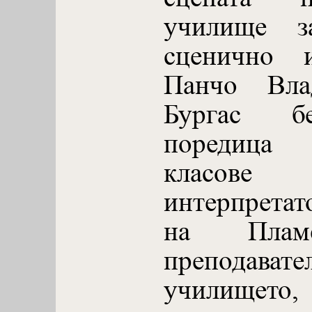
училище з
сценично и
Панчо Вла
Бургас б
поредица 
класове 
интерпрета
на Плам
преподават
училището,