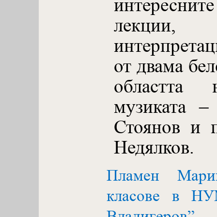
интереснит
лекции
интерпрета
от двама бе
областта 
музиката –
Стоянов и 
Недялков.
Пламен Марин
класове в Н
Владигеро