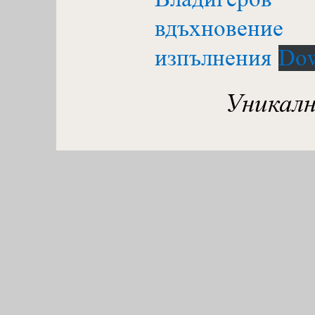
вдъхновен
изпълнения
Do
Уникалн