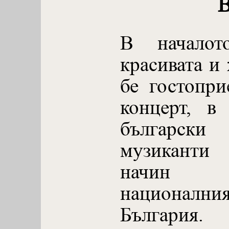
В начало
красивата и
бе гостопр
концерт, в
българск
музиканти
начин 
националн
България