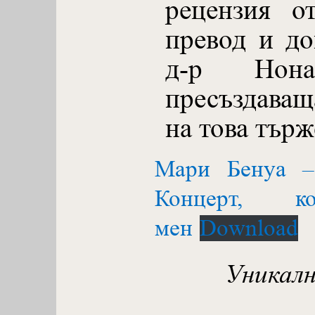
рецензия о
превод и до
д-р Нона
пресъздаващ
на това търж
Мари Бенуа –
Концерт, 
мен
Download
Уникалн