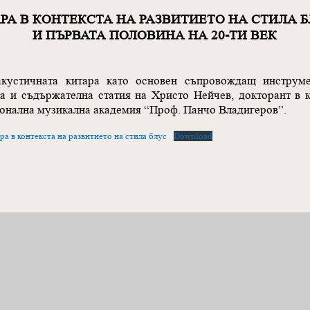
А В КОНТЕКСТА НА РАЗВИТИЕТО НА СТИЛА БЛ
И ПЪРВАТА ПОЛОВИНА НА 20-ТИ ВЕК
акустичната китара като основен съпровождащ инструм
та и съдържателна статия на Христо Нейчев, докторант в 
ионална музикална академия “Проф. Панчо Владигеров”.
а в контекста на развитието на стила блус
Download