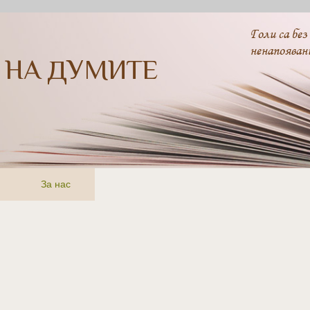
Голи са без
ненапояван
 НА ДУМИТЕ
За нас